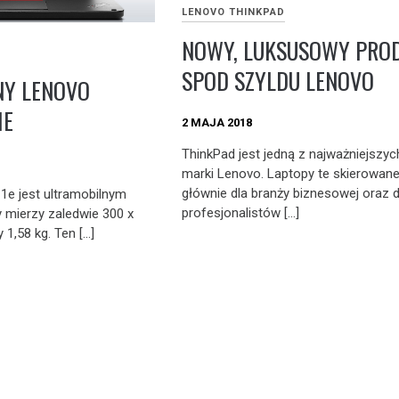
LENOVO THINKPAD
NOWY, LUKSUSOWY PRO
SPOD SZYLDU LENOVO
NY LENOVO
1E
2 MAJA 2018
ThinkPad jest jedną z najważniejszyc
marki Lenovo. Laptopy te skierowan
głównie dla branży biznesowej oraz d
1e jest ultramobilnym
profesjonalistów […]
 mierzy zaledwie 300 x
1,58 kg. Ten […]