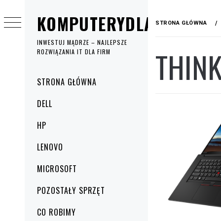
Przejdź
KOMPUTERYDLAFIRM.NET
do
STRONA GŁÓWNA
treści
INWESTUJ MĄDRZE – NAJLEPSZE
THIN
ROZWIĄZANIA IT DLA FIRM
Menu
STRONA GŁÓWNA
główne
DELL
HP
LENOVO
MICROSOFT
POZOSTAŁY SPRZĘT
CO ROBIMY