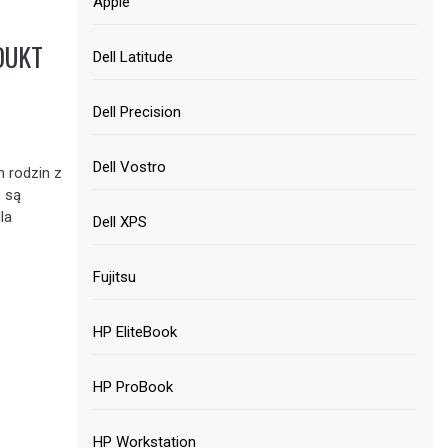
Apple
DUKT
Dell Latitude
Dell Precision
Dell Vostro
h rodzin z
e są
la
Dell XPS
Fujitsu
HP EliteBook
HP ProBook
HP Workstation