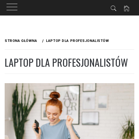
M.NET.PL
Przejdź
do
STRONA GŁÓWNA
LAPTOP DLA PROFESJONALISTÓW
treści
LAPTOP DLA PROFESJONALISTÓW