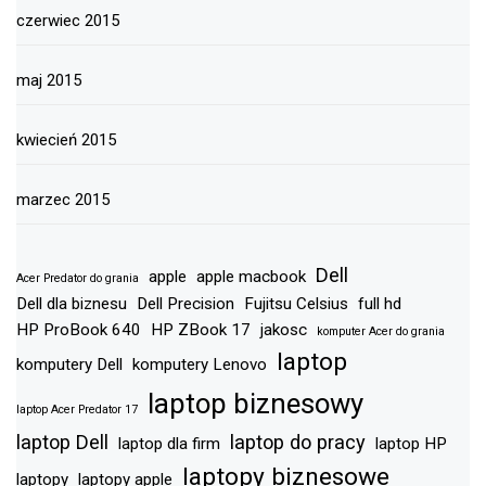
czerwiec 2015
maj 2015
kwiecień 2015
marzec 2015
Dell
apple
apple macbook
Acer Predator do grania
Dell dla biznesu
Dell Precision
Fujitsu Celsius
full hd
HP ProBook 640
HP ZBook 17
jakosc
komputer Acer do grania
laptop
komputery Dell
komputery Lenovo
laptop biznesowy
laptop Acer Predator 17
laptop Dell
laptop do pracy
laptop dla firm
laptop HP
laptopy biznesowe
laptopy
laptopy apple